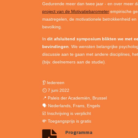
Gedurende meer dan twee jaar - en over meer 
project van de Motivatiebarometer
empirische ge
maatregelen, de motivationele betrokkenheid en 
bevolking.
In
dit afsluitend symposium blikten we met ee
bevindingen
. We wensten belangrijke psycholo
discussie aan te gaan met andere disciplines, he
(bijv. deelnemers aan de studie).
👂 Iedereen
⏲️ 7 juni 2022
📍 Paleis der Academiën, Brussel
🗣️ Nederlands, Frans, Engels
☑️
Inschrijving is verplicht
💸 Toegangsprijs is gratis
Programma