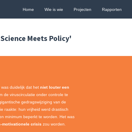
Home
Wie is wie
Projecten
Rapporten
Science Meets Policy'
as duidelijk dat het
niet louter een
 de viruscirculatie onder controle te
igantische gedragswijziging van de
 raakte: hun vrijheid werd drastisch
 een minimum beperkt te worden. Het was
motivationele crisis
zou worden.