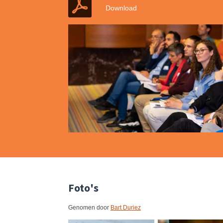
Download
Foto's
Genomen door
Bart Duriez