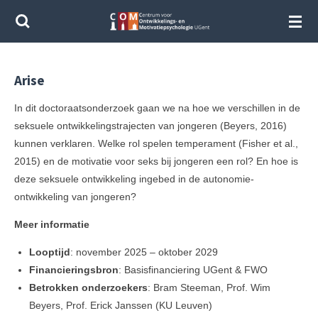
Ga
direct
naar
de
Arise
hoofdinhoud
In dit doctoraatsonderzoek gaan we na hoe we verschillen in de
seksuele ontwikkelingstrajecten van jongeren (Beyers, 2016)
kunnen verklaren. Welke rol spelen temperament (Fisher et al.,
2015) en de motivatie voor seks bij jongeren een rol? En hoe is
deze seksuele ontwikkeling ingebed in de autonomie-
ontwikkeling van jongeren?
Meer informatie
Looptijd
:
november 2025 – oktober 2029
Financieringsbron
:
Basisfinanciering UGent & FWO
Betrokken onderzoekers
:
Bram Steeman, Prof. Wim
Beyers, Prof. Erick Janssen (KU Leuven)