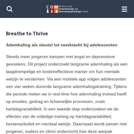
Ga
direct
naar
de
Breathe to Thrive
hoofdinhoud
Ademhaling als sleutel tot veerkracht bij adolescenten
Steeds meer jongeren kampen met angst en depressieve
gevoelens. Dit project onderzoekt langzame ademhaling als een
laagdrempelige en kosteneffectieve manier om hun mentale
welzijn te versterken. Via een mobiele app volgen adolescenten
een vier weken durende langzame ademhalingstraining. Tijdens
die periode meten we in real-time hoe ademhaling invloed heeft
op emoties, gedrag en lichamelijke processen, zoals
hartslagvariabiliteit. In een tweede stap onderzoeken we de
effecten van de volledige training op hartslagvariabiliteit,
hersenactiviteit en mentaal welzijn. Daarnaast wordt samen met
jongeren, ouders en clinici onderzocht hoe deze aanpak