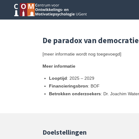
Ga
direct
naar
de
hoofdinhoud
De paradox van democratie
[meer informatie wordt nog toegevoegd]
Meer informatie
Looptijd
: 2025 – 2029
Financieringsbron
: BOF
Betrokken onderzoekers
:
Dr. Joachim Water
Doelstellingen