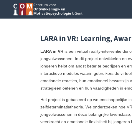
Ga
direct
naar
de
hoofdinhoud
LARA in VR: Learning, Awar
LARA in VR
is een virtual reality-interventie die
jongvolwassenen. In dit project ontwikkelen en
jongeren helpt om angst beter te begrijpen en er
interactieve modules waarin gebruikers de virtuel
emotionele reacties, hun emotioneel bewustzijn v
strategieën oefenen en hun vaardigheden in emot
Het project is gebaseerd op wetenschappelijke in
zelfdeterminatietheorie. We onderzoeken hoe VR 
jongvolwassenen in deze belangrijke levensfase, 
veerkracht en emotionele flexibiliteit bij jonger