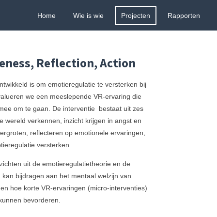
Home
Wie is wie
Projecten
Rapporten
eness, Reflection, Action
 ontwikkeld is om emotieregulatie te versterken bij
 evalueren we een meeslepende VR-ervaring die
mee om te gaan. De interventie bestaat uit zes
e wereld verkennen, inzicht krijgen in angst en
ergroten, reflecteren op emotionele ervaringen,
ieregulatie versterken.
zichten uit de emotieregulatietheorie en de
kan bijdragen aan het mentaal welzijn van
en hoe korte VR-ervaringen (micro-interventies)
en kunnen bevorderen.