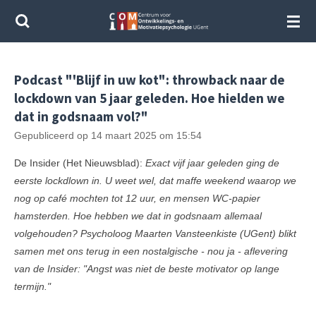
Ga
direct
naar
de
Podcast "'Blijf in uw kot": throwback naar de
hoofdinhoud
lockdown van 5 jaar geleden. Hoe hielden we
dat in godsnaam vol?"
Gepubliceerd op 14 maart 2025 om 15:54
De Insider (Het Nieuwsblad):
Exact vijf jaar geleden ging de
eerste lockdlown in. U weet wel, dat maffe weekend waarop we
nog op café mochten tot 12 uur, en mensen WC-papier
hamsterden. Hoe hebben we dat in godsnaam allemaal
volgehouden? Psycholoog Maarten Vansteenkiste (UGent) blikt
samen met ons terug in een nostalgische - nou ja - aflevering
van de Insider: "Angst was niet de beste motivator op lange
termijn."