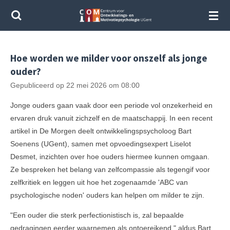
Ga
direct
naar
de
Hoe worden we milder voor onszelf als jonge
hoofdinhoud
ouder?
Gepubliceerd op 22 mei 2026 om 08:00
Jonge ouders gaan vaak door een periode vol onzekerheid en
ervaren druk vanuit zichzelf en de maatschappij. In een recent
artikel in De Morgen deelt ontwikkelingspsycholoog Bart
Soenens (UGent), samen met opvoedingsexpert Liselot
Desmet, inzichten over hoe ouders hiermee kunnen omgaan.
Ze bespreken het belang van zelfcompassie als tegengif voor
zelfkritiek en leggen uit hoe het zogenaamde 'ABC van
psychologische noden' ouders kan helpen om milder te zijn.
"Een ouder die sterk perfectionistisch is, zal bepaalde
gedragingen eerder waarnemen als ontoereikend," aldus Bart