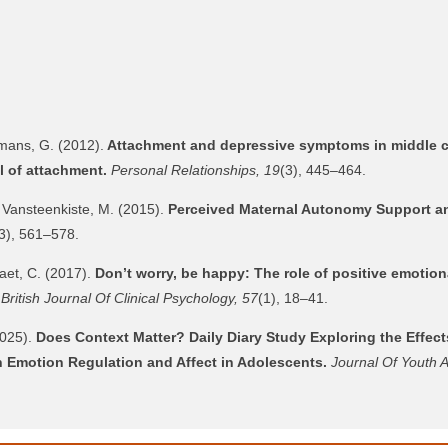
smans, G. (2012).
Attachment and depressive symptoms in middle c
l of attachment.
Personal Relationships, 19
(3), 445–464.
 Vansteenkiste, M. (2015).
Perceived Maternal Autonomy Support an
3), 561–578.
aet, C. (2017).
Don’t worry, be happy: The role of positive emotion
British Journal Of Clinical Psychology, 57
(1), 18–41.
2025).
Does Context Matter? Daily Diary Study Exploring the Effect
n Emotion Regulation and Affect in Adolescents.
Journal Of Youth 