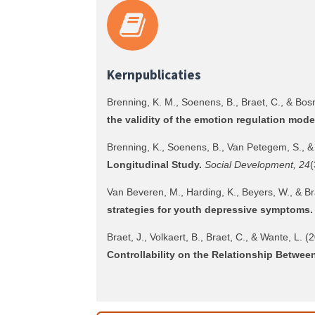
Kernpublicaties
Brenning, K. M., Soenens, B., Braet, C., & Bo
the validity of the emotion regulation mode
Brenning, K., Soenens, B., Van Petegem, S., &
Longitudinal Study.
Social Development, 24
(
Van Beveren, M., Harding, K., Beyers, W., & Br
strategies for youth depressive symptoms.
Braet, J., Volkaert, B., Braet, C., & Wante, L. (
Controllability on the Relationship Betwee